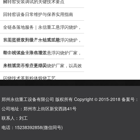
径
回转窑安装调试的关键技术要点
回转窑设备日常维护与保养实用指南
全链条落地服务｜永信重工悬浮闪烧炉，
从工艺研发到量产一站式赋能
节能提质双升级！永信重工悬浮闪烧炉，
助力粉体企业降本增效
带中试试验！永信重工悬浮闪烧炉厂家，
来料试烧再投产更稳妥
永信重工｜专业悬浮闪烧炉厂家，以高效
闪烧技术革新粉体煅烧工艺
郑州永信重工设备有限公司 版权所有 Copyright © 2015-2018 备案号：
公司地址：郑州市上街区新安西路41号
联系人：刘工
电话：15238392858(微信同号)