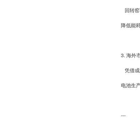
回转窑
降低能耗
3. 海
凭借成熟
电池生
---