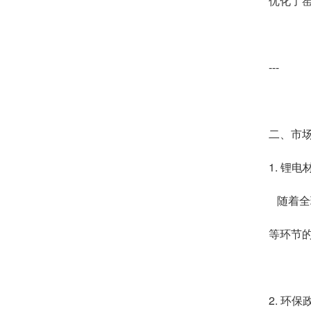
优化了
---
二、市
1. 锂
随着全球
等环节的
2. 环