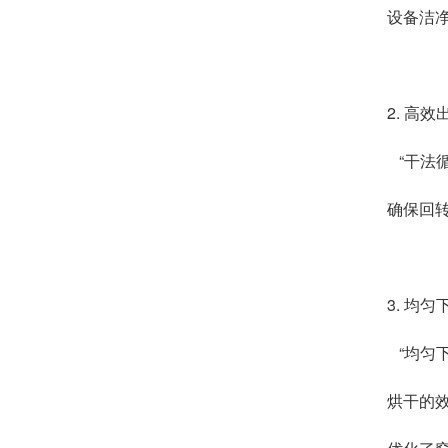
设备洁
2. 高
“干法
确保回
3. 均
“均匀
烘干的