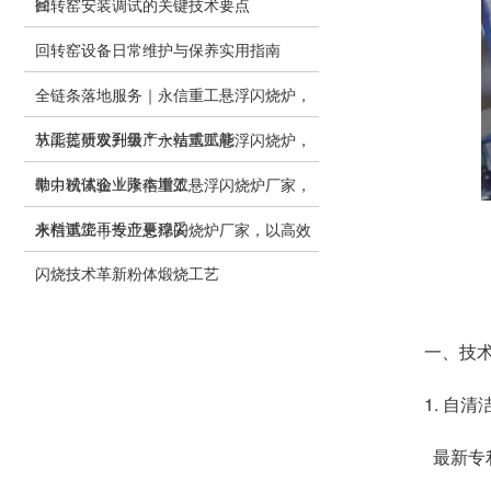
径
回转窑安装调试的关键技术要点
回转窑设备日常维护与保养实用指南
全链条落地服务｜永信重工悬浮闪烧炉，
从工艺研发到量产一站式赋能
节能提质双升级！永信重工悬浮闪烧炉，
助力粉体企业降本增效
带中试试验！永信重工悬浮闪烧炉厂家，
来料试烧再投产更稳妥
永信重工｜专业悬浮闪烧炉厂家，以高效
闪烧技术革新粉体煅烧工艺
一、技
1. 自
最新专